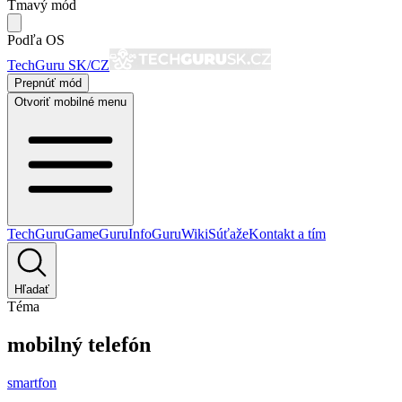
Tmavý mód
Podľa OS
TechGuru SK/CZ
Prepnúť mód
Otvoriť mobilné menu
TechGuru
GameGuru
InfoGuru
Wiki
Súťaže
Kontakt a tím
Hľadať
Téma
mobilný telefón
smartfon