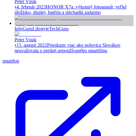
Peter Vnuk
•
4. február 2023
HONOR X7a: výkonný fotoaparát, veľké
úložisko, displej, batéria a slúchadlá zadarmo
InfoGuru
Lifestyle
TechGuru
Peter Vnuk
•
15. august 2022
Prieskum: viac ako polovica Slovákov
neuvažovala o predaji nepoužívaného smartfónu
smartfon