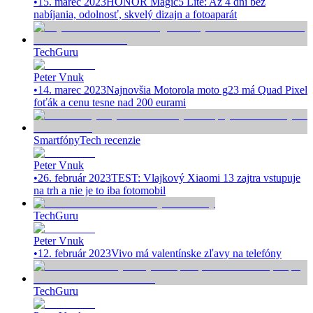
•
15. marec 2023
HONOR Magic5 Lite: Až 4 dni bez
nabíjania, odolnosť, skvelý dizajn a fotoaparát
TechGuru
Peter Vnuk
•
14. marec 2023
Najnovšia Motorola moto g23 má Quad Pixel
foťák a cenu tesne nad 200 eurami
Smartfóny
Tech recenzie
Peter Vnuk
•
26. február 2023
TEST: Vlajkový Xiaomi 13 zajtra vstupuje
na trh a nie je to iba fotomobil
TechGuru
Peter Vnuk
•
12. február 2023
Vivo má valentínske zľavy na telefóny
TechGuru