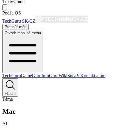
Tmavý mód
Podľa OS
TechGuru SK/CZ
Prepnúť mód
Otvoriť mobilné menu
TechGuru
GameGuru
InfoGuru
Wiki
Súťaže
Kontakt a tím
Hľadať
Téma
Mac
AI