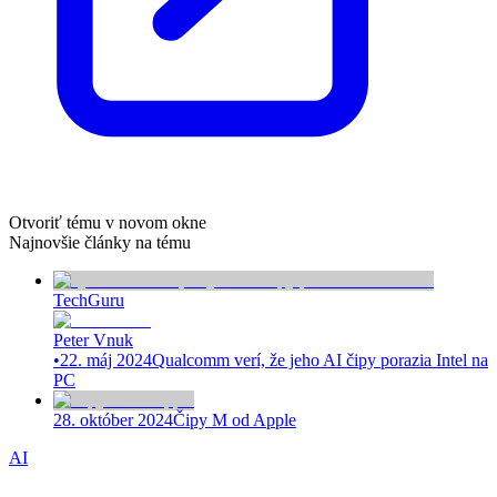
Otvoriť tému v novom okne
Najnovšie články na tému
TechGuru
Peter Vnuk
•
22. máj 2024
Qualcomm verí, že jeho AI čipy porazia Intel na
PC
28. október 2024
Čipy M od Apple
AI