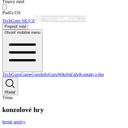
Tmavý mód
Podľa OS
TechGuru SK/CZ
Prepnúť mód
Otvoriť mobilné menu
TechGuru
GameGuru
InfoGuru
Wiki
Súťaže
Kontakt a tím
Hľadať
Téma
konzolové hry
herné správy