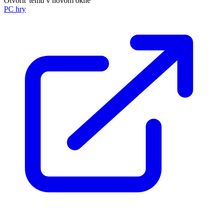
Otvoriť tému v novom okne
PC hry