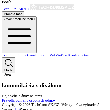
Podľa OS
TechGuru SK/CZ
Prepnúť mód
Otvoriť mobilné menu
TechGuru
GameGuru
InfoGuru
Wiki
Súťaže
Kontakt a tím
Hľadať
Téma
komunikácia s divákom
Najnovšie články na tému
Pravidlá ochrany osobných údajov
Copyright ©
2026
TechGuru SK/CZ
. Všetky práva vyhradené.
Verzia
1.1.0
Powered by