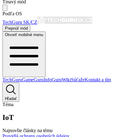
Tmavý mód
Podľa OS
TechGuru SK/CZ
Prepnúť mód
Otvoriť mobilné menu
TechGuru
GameGuru
InfoGuru
Wiki
Súťaže
Kontakt a tím
Hľadať
Téma
IoT
Najnovšie články na tému
Pravidlá ochrany osobných údajov