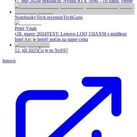
•
7. máj 2024
ř pekulácia: Nvidia RTX 5090 – čo zatiaľ vieme
Notebooky
Tech recenzie
TechGuru
Peter Vnuk
•
28. marec 2024
TEST: Lenovo LOQ 15IAX9I s grafikou
Intel Arc je herný noťas za super cenu
12. júl 2025
Čo je to XeSS?
lenovo