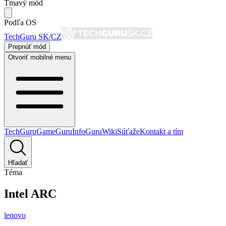
Tmavý mód
Podľa OS
TechGuru SK/CZ
Prepnúť mód
Otvoriť mobilné menu
TechGuru
GameGuru
InfoGuru
Wiki
Súťaže
Kontakt a tím
Hľadať
Téma
Intel ARC
lenovo