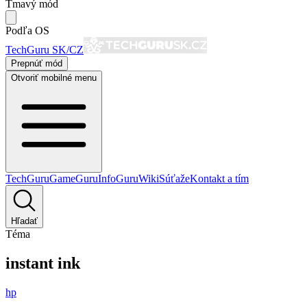
Tmavý mód
Podľa OS
TechGuru SK/CZ
Prepnúť mód
Otvoriť mobilné menu
TechGuru
GameGuru
InfoGuru
Wiki
Súťaže
Kontakt a tím
Hľadať
Téma
instant ink
hp