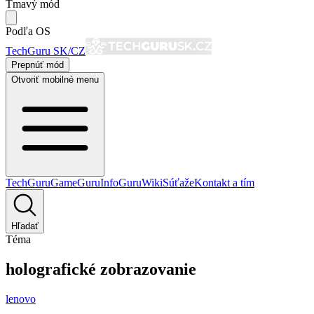
Tmavý mód
Podľa OS
TechGuru SK/CZ
Prepnúť mód
Otvoriť mobilné menu
TechGuru
GameGuru
InfoGuru
Wiki
Súťaže
Kontakt a tím
Hľadať
Téma
holografické zobrazovanie
lenovo