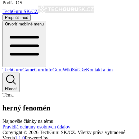
Podľa OS
TechGuru SK/CZ
Prepnúť mód
Otvoriť mobilné menu
TechGuru
GameGuru
InfoGuru
Wiki
Súťaže
Kontakt a tím
Hľadať
Téma
herný fenomén
Najnovšie články na tému
Pravidlá ochrany osobných údajov
Copyright ©
2026
TechGuru SK/CZ
. Všetky práva vyhradené.
Verzia
1.1.0
Powered by