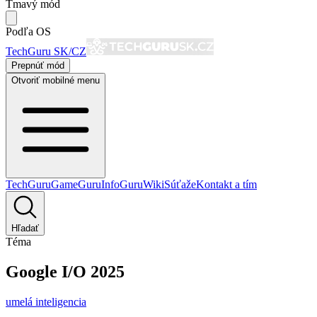
Tmavý mód
Podľa OS
TechGuru SK/CZ
Prepnúť mód
Otvoriť mobilné menu
TechGuru
GameGuru
InfoGuru
Wiki
Súťaže
Kontakt a tím
Hľadať
Téma
Google I/O 2025
umelá inteligencia