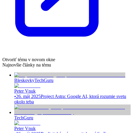
Otvoriť tému v novom okne
Najnovšie články na tému
Bleskovky
TechGuru
Peter Vnuk
•
26. máj 2025
Project Astra: Google AI, ktorá rozumie svetu
okolo teba
TechGuru
Peter Vnuk