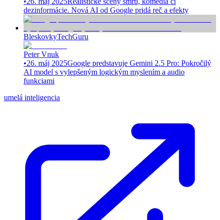
•
26. máj 2025
Realistické scény smrti, komédia či
dezinformácie. Nová AI od Google pridá reč a efekty
Bleskovky
TechGuru
Peter Vnuk
•
26. máj 2025
Google predstavuje Gemini 2.5 Pro: Pokročilý
AI model s vylepšeným logickým myslením a audio
funkciami
umelá inteligencia