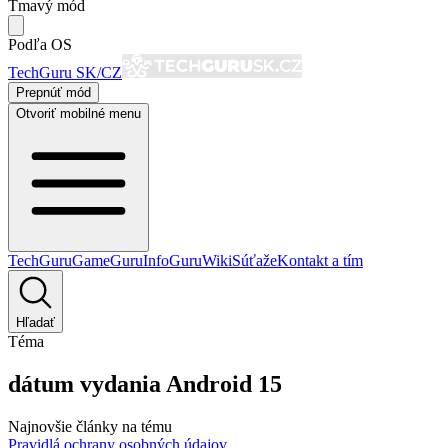
Tmavý mód
Podľa OS
TechGuru SK/CZ
Prepnúť mód
Otvoriť mobilné menu
TechGuru
GameGuru
InfoGuru
Wiki
Súťaže
Kontakt a tím
Hľadať
Téma
dátum vydania Android 15
Najnovšie články na tému
Pravidlá ochrany osobných údajov