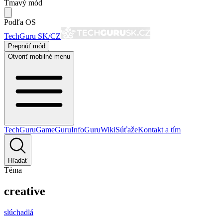
Tmavý mód
Podľa OS
TechGuru SK/CZ
Prepnúť mód
Otvoriť mobilné menu
TechGuru
GameGuru
InfoGuru
Wiki
Súťaže
Kontakt a tím
Hľadať
Téma
creative
slúchadlá