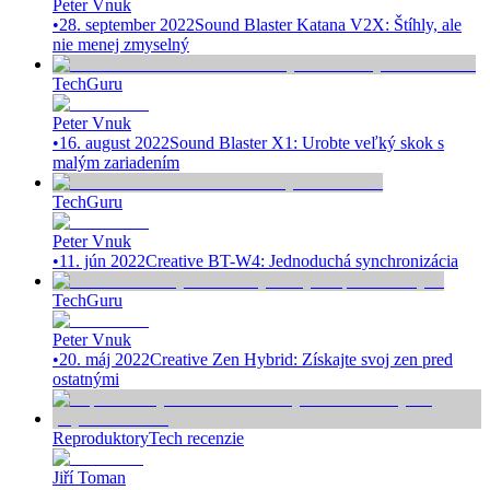
Peter Vnuk
•
28. september 2022
Sound Blaster Katana V2X: Štíhly, ale
nie menej zmyselný
TechGuru
Peter Vnuk
•
16. august 2022
Sound Blaster X1: Urobte veľký skok s
malým zariadením
TechGuru
Peter Vnuk
•
11. jún 2022
Creative BT-W4: Jednoduchá synchronizácia
TechGuru
Peter Vnuk
•
20. máj 2022
Creative Zen Hybrid: Získajte svoj zen pred
ostatnými
Reproduktory
Tech recenzie
Jiří Toman