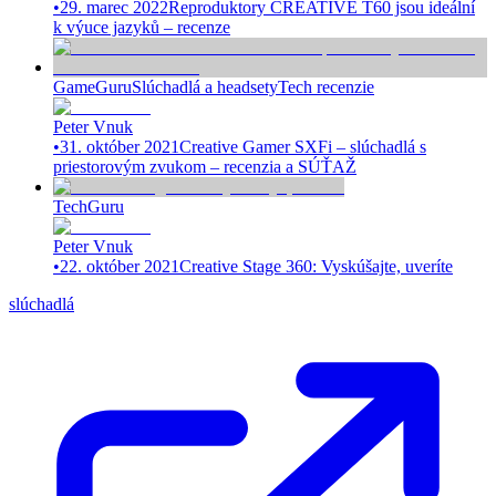
•
29. marec 2022
Reproduktory CREATIVE T60 jsou ideální
k výuce jazyků – recenze
GameGuru
Slúchadlá a headsety
Tech recenzie
Peter Vnuk
•
31. október 2021
Creative Gamer SXFi – slúchadlá s
priestorovým zvukom – recenzia a SÚŤAŽ
TechGuru
Peter Vnuk
•
22. október 2021
Creative Stage 360: Vyskúšajte, uveríte
slúchadlá