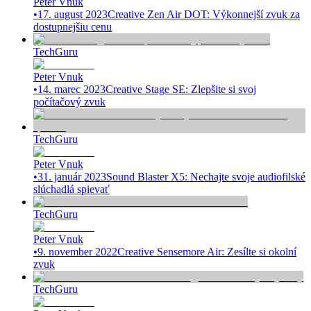
Peter Vnuk
•
17. august 2023
Creative Zen Air DOT: Výkonnejší zvuk za
dostupnejšiu cenu
TechGuru
Peter Vnuk
•
14. marec 2023
Creative Stage SE: Zlepšite si svoj
počítačový zvuk
TechGuru
Peter Vnuk
•
31. január 2023
Sound Blaster X5: Nechajte svoje audiofilské
slúchadlá spievať
TechGuru
Peter Vnuk
•
9. november 2022
Creative Sensemore Air: Zesílte si okolní
zvuk
TechGuru