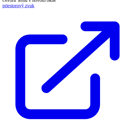
Otvoriť tému v novom okne
priestorový zvuk