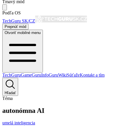
Tmavý mód
Podľa OS
TechGuru SK/CZ
Prepnúť mód
Otvoriť mobilné menu
TechGuru
GameGuru
InfoGuru
Wiki
Súťaže
Kontakt a tím
Hľadať
Téma
autonómna AI
umelá inteligencia