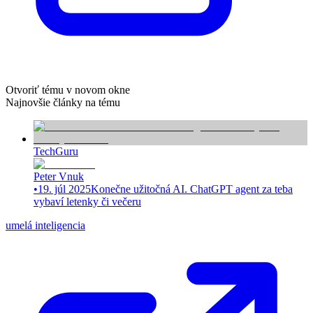
Otvoriť tému v novom okne
Najnovšie články na tému
TechGuru
Peter Vnuk
•
19. júl 2025
Konečne užitočná AI. ChatGPT agent za teba
vybaví letenky či večeru
umelá inteligencia