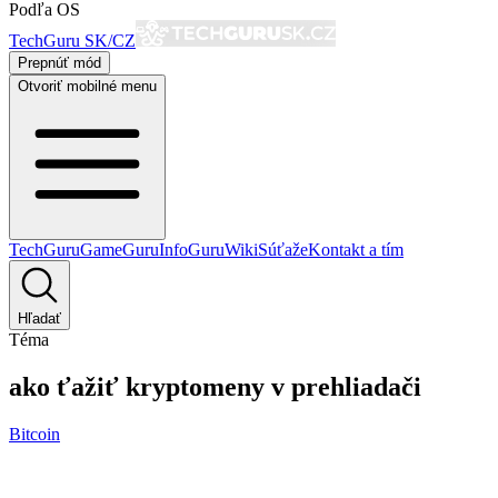
Podľa OS
TechGuru SK/CZ
Prepnúť mód
Otvoriť mobilné menu
TechGuru
GameGuru
InfoGuru
Wiki
Súťaže
Kontakt a tím
Hľadať
Téma
ako ťažiť kryptomeny v prehliadači
Bitcoin