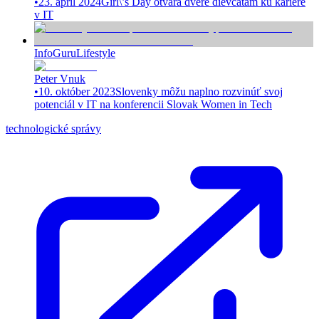
•
23. apríl 2024
Girl\’s Day otvára dvere dievčatám ku kariére
v IT
InfoGuru
Lifestyle
Peter Vnuk
•
10. október 2023
Slovenky môžu naplno rozvinúť svoj
potenciál v IT na konferencii Slovak Women in Tech
technologické správy