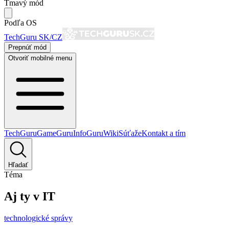
Tmavý mód
Podľa OS
TechGuru SK/CZ
Prepnúť mód
Otvoriť mobilné menu
TechGuru
GameGuru
InfoGuru
Wiki
Súťaže
Kontakt a tím
Hľadať
Téma
Aj ty v IT
technologické správy