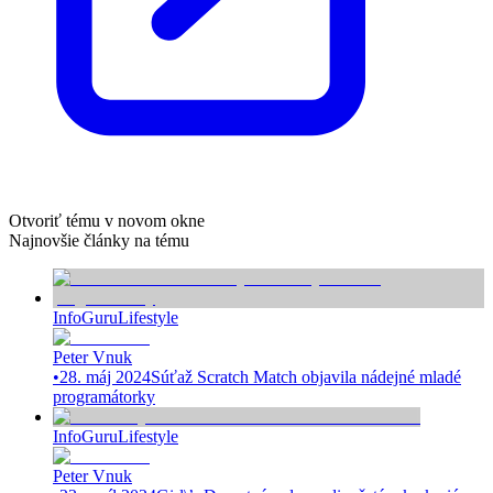
Otvoriť tému v novom okne
Najnovšie články na tému
InfoGuru
Lifestyle
Peter Vnuk
•
28. máj 2024
Súťaž Scratch Match objavila nádejné mladé
programátorky
InfoGuru
Lifestyle
Peter Vnuk