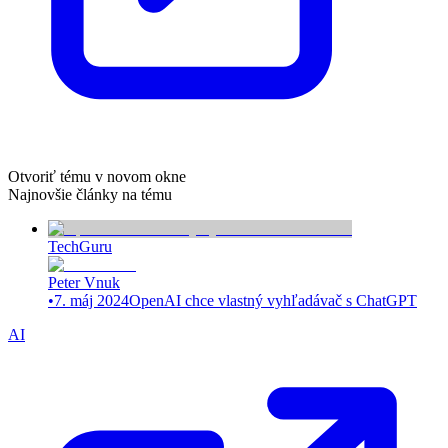
Otvoriť tému v novom okne
Najnovšie články na tému
TechGuru
Peter Vnuk
•
7. máj 2024
OpenAI chce vlastný vyhľadávač s ChatGPT
AI