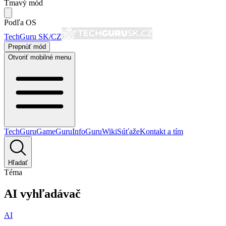
Tmavý mód
Podľa OS
TechGuru SK/CZ
Prepnúť mód
Otvoriť mobilné menu
TechGuru
GameGuru
InfoGuru
Wiki
Súťaže
Kontakt a tím
Hľadať
Téma
AI vyhľadávač
AI