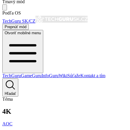
Tmavý mód
Podľa OS
TechGuru SK/CZ
Prepnúť mód
Otvoriť mobilné menu
TechGuru
GameGuru
InfoGuru
Wiki
Súťaže
Kontakt a tím
Hľadať
Téma
4K
AOC