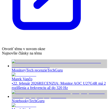
Otvoriť tému v novom okne
Najnovšie články na tému
Monitory
Tech recenzie
TechGuru
Marek Vančo
•
22. február 2026
RECENZIA: Monitor AOC U27G4R má 2
rozlíšenia a frekvenciu až do 320 Hz
Notebooky
TechGuru