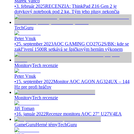
Marek Vančo
•
3. február 2025
RECENZIA: ThinkPad Z16 Gen 2 je
dotykový notebook pod 2 kg. Tým jeho plusy nekončia
TechGuru
Peter Vnuk
•
25. september 2023
AOC GAMING CQ27G2S/BK: kde se
zakř’ivení 1500R setkává se špičkovým herním výkonem
Monitory
Tech recenzie
Peter Vnuk
•
15. september 2022
Monitor AOC AGON AG324UX – 144
Hz pre profi hráčov
Monitory
Tech recenzie
Jiří Toman
•
16. január 2022
Recenze monitoru AOC 27″ U27V4EA
GameGuru
Herné témy
TechGuru