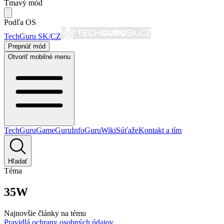
Tmavý mód
Podľa OS
TechGuru SK/CZ
Prepnúť mód
Otvoriť mobilné menu
TechGuru
GameGuru
InfoGuru
Wiki
Súťaže
Kontakt a tím
Hľadať
Téma
35W
Najnovšie články na tému
Pravidlá ochrany osobných údajov