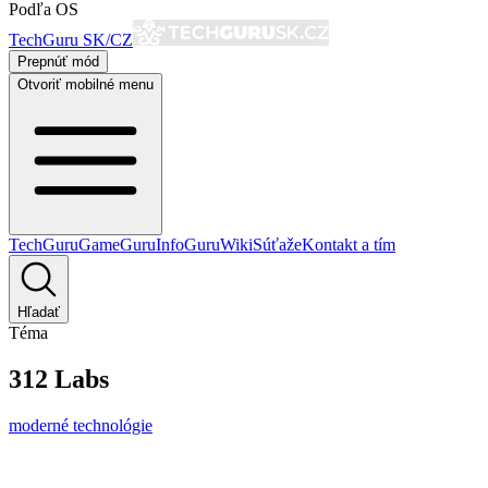
Podľa OS
TechGuru SK/CZ
Prepnúť mód
Otvoriť mobilné menu
TechGuru
GameGuru
InfoGuru
Wiki
Súťaže
Kontakt a tím
Hľadať
Téma
312 Labs
moderné technológie