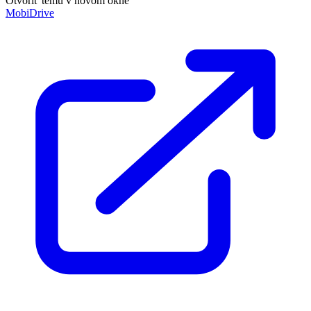
Otvoriť tému v novom okne
MobiDrive