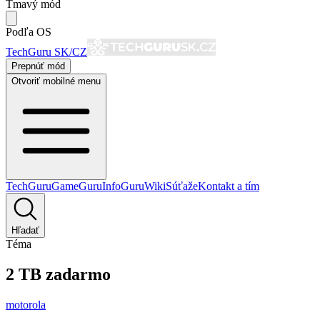
Tmavý mód
Podľa OS
TechGuru SK/CZ
Prepnúť mód
Otvoriť mobilné menu
TechGuru
GameGuru
InfoGuru
Wiki
Súťaže
Kontakt a tím
Hľadať
Téma
2 TB zadarmo
motorola