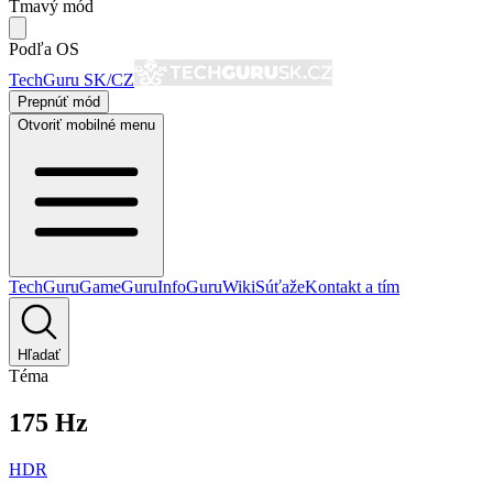
Tmavý mód
Podľa OS
TechGuru SK/CZ
Prepnúť mód
Otvoriť mobilné menu
TechGuru
GameGuru
InfoGuru
Wiki
Súťaže
Kontakt a tím
Hľadať
Téma
175 Hz
HDR