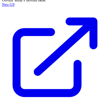
Otvoriť tému v novom okne
Neo G9