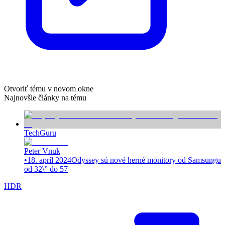
Otvoriť tému v novom okne
Najnovšie články na tému
TechGuru
Peter Vnuk
•
18. apríl 2024
Odyssey sú nové herné monitory od Samsungu
od 32\” do 57
HDR