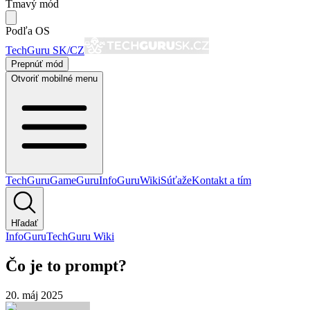
Tmavý mód
Podľa OS
TechGuru SK/CZ
Prepnúť mód
Otvoriť mobilné menu
TechGuru
GameGuru
InfoGuru
Wiki
Súťaže
Kontakt a tím
Hľadať
InfoGuru
TechGuru Wiki
Čo je to prompt?
20. máj 2025