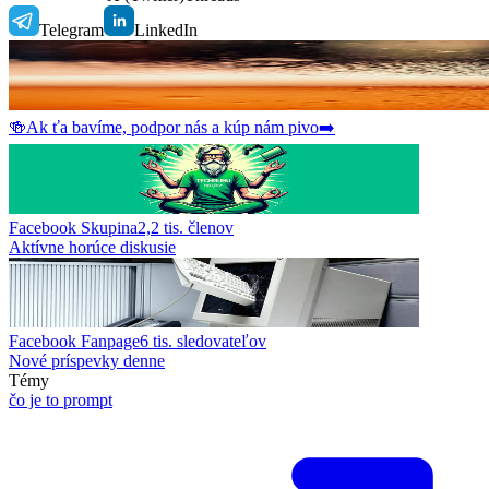
Telegram
LinkedIn
🍻
Ak ťa bavíme, podpor nás a kúp nám pivo
➡️
Facebook Skupina
2,2 tis.
členov
Aktívne horúce diskusie
Facebook Fanpage
6 tis.
sledovateľov
Nové príspevky denne
Témy
čo je to prompt