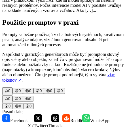
fáza v praktickom využití AI, kde sa model aplikuje na riešenie
reálnych problémov. Počas inferencie model AI v podstate uvažuje
na základe naučených vzorov a vzťahov. Ako […]...
Použitie promptov v praxi
Prompty sa bežne používajú v chatbotových systémoch, kreatívnom
písaní, analýze údajov, vizuálnom generovaní obsahu či pri
automatizácii rutinných procesov.
Napríklad v grafických generátoroch môže byť promptom slovný
opis scény alebo objektu, zatiaľ čo v programovaní môže ísť o opis
funkcie alebo požiadavky na kód. Rozlišujeme jednoduché prompty
(napr. otázky) a komplexné, ktoré obsahujú viacero krokov, štýlov
alebo obmedzení. Čím je prompt podrobnejší, tým vytvára
viac
tokenov
↗
.
👍
0
😍
0
😆
0
😮
0
😢
0
😡
0
👍
0
😍
0
😆
0
😮
0
😢
0
😡
0
Posuň ďalej
Facebook
Reddit
WhatsApp
X (Twitter)
Threads