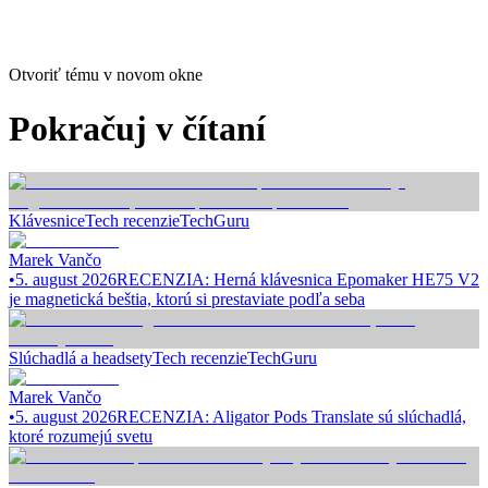
Otvoriť tému v novom okne
Pokračuj v čítaní
Klávesnice
Tech recenzie
TechGuru
Marek Vančo
•
5. august 2026
RECENZIA: Herná klávesnica Epomaker HE75 V2
je magnetická beštia, ktorú si prestaviate podľa seba
Slúchadlá a headsety
Tech recenzie
TechGuru
Marek Vančo
•
5. august 2026
RECENZIA: Aligator Pods Translate sú slúchadlá,
ktoré rozumejú svetu