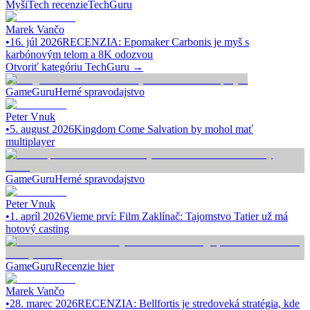
Myši
Tech recenzie
TechGuru
Marek Vančo
•
16. júl 2026
RECENZIA: Epomaker Carbonis je myš s
karbónovým telom a 8K odozvou
Otvoriť kategóriu
TechGuru
→
GameGuru
Herné spravodajstvo
Peter Vnuk
•
5. august 2026
Kingdom Come Salvation by mohol mať
multiplayer
GameGuru
Herné spravodajstvo
Peter Vnuk
•
1. apríl 2026
Vieme prví: Film Zaklínač: Tajomstvo Tatier už má
hotový casting
GameGuru
Recenzie hier
Marek Vančo
•
28. marec 2026
RECENZIA: Bellfortis je stredoveká stratégia, kde