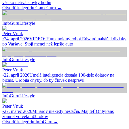
všetko netrvá stovky hodín
Otvoriť kategóriu
GameGuru
→
InfoGuru
Lifestyle
Peter Vnuk
•
24. apríl 2026
VIDEO: Humanoidný robot Edward naháňal diviaky
po Varšave. Stojí menej než lepšie auto
InfoGuru
Lifestyle
Peter Vnuk
•
22. apríl 2026
Umelá inteligencia dostala 100-tisíc dolárov na
biznis. Urobila chyby, čo by človek nespravil
InfoGuru
Lifestyle
Peter Vnuk
•
27. marec 2026
Miliardy niekedy nestačia. Majiteľ OnlyFans
zomrel vo veku 43 rokov
Otvoriť kategóriu
InfoGuru
→