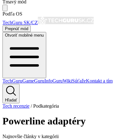
Tmavý mód
Podľa OS
TechGuru SK/CZ
Prepnúť mód
Otvoriť mobilné menu
TechGuru
GameGuru
InfoGuru
Wiki
Súťaže
Kontakt a tím
Hľadať
Tech recenzie
/
Podkategória
Powerline adaptéry
Najnovšie články v kategórii