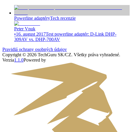
Powerline adaptéry
Tech recenzie
Peter Vnuk
•
16. august 2017
Test powerline adaptér: D-Link DHP-
309AV vs. DHP-700AV
Pravidlá ochrany osobných údajov
Copyright ©
2026
TechGuru SK/CZ
. Všetky práva vyhradené.
Verzia
1.1.0
Powered by