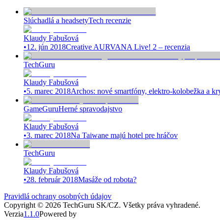
Slúchadlá a headsety
Tech recenzie
Klaudy Fabušová
•
12. jún 2018
Creative AURVANA Live! 2 – recenzia
TechGuru
Klaudy Fabušová
•
5. marec 2018
Archos: nové smartfóny, elektro-kolobežka a k
GameGuru
Herné spravodajstvo
Klaudy Fabušová
•
3. marec 2018
Na Taiwane majú hotel pre hráčov
TechGuru
Klaudy Fabušová
•
28. február 2018
Masáže od robota?
Pravidlá ochrany osobných údajov
Copyright ©
2026
TechGuru SK/CZ
. Všetky práva vyhradené.
Verzia
1.1.0
Powered by