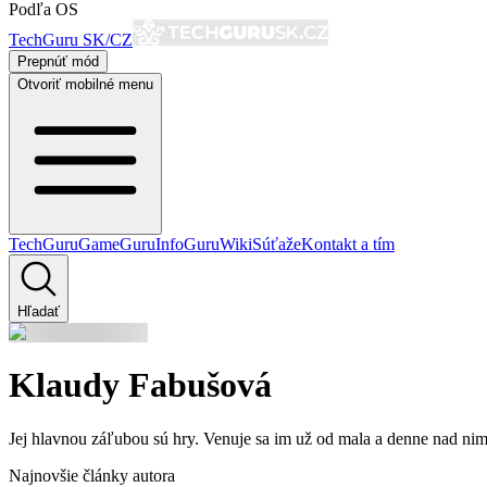
Podľa OS
TechGuru SK/CZ
Prepnúť mód
Otvoriť mobilné menu
TechGuru
GameGuru
InfoGuru
Wiki
Súťaže
Kontakt a tím
Hľadať
Klaudy Fabušová
Jej hlavnou záľubou sú hry. Venuje sa im už od mala a denne nad nimi 
Najnovšie články autora