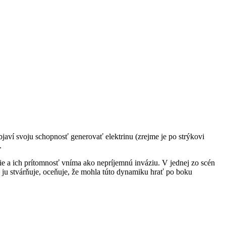
aví svoju schopnosť generovať elektrinu (zrejme je po strýkovi
.
 a ich prítomnosť vníma ako nepríjemnú inváziu. V jednej zo scén
ju stvárňuje, oceňuje, že mohla túto dynamiku hrať po boku