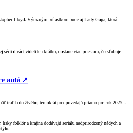
istopher Lloyd. Výrazným prírastkom bude aj Lady Gaga, ktorá
sérii diváci videli len krátko, dostane viac priestoru, čo sľubuje
ce autá
↗
äť trafila do živého, tentokrát predpovedajú priamo pre rok 2025...
írsky folklór a krajina dodávajú seriálu nadprirodzený nádych a
štýlu.