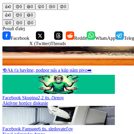
👍
0
😍
0
😆
0
😮
0
😢
0
😡
0
👍
0
😍
0
😆
0
😮
0
😢
0
😡
0
Posuň ďalej
Facebook
Reddit
WhatsApp
Tele
X (Twitter)
Threads
🍻
Ak ťa bavíme, podpor nás a kúp nám pivo
➡️
Facebook Skupina
2,2 tis.
členov
Aktívne horúce diskusie
Facebook Fanpage
6 tis.
sledovateľov