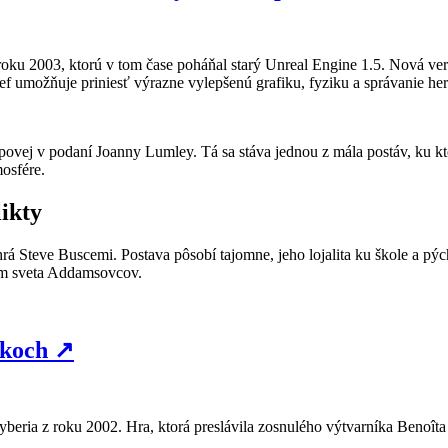
 2003, ktorú v tom čase poháňal starý Unreal Engine 1.5. Nová verz
 umožňuje priniesť výrazne vylepšenú grafiku, fyziku a správanie her
ovej v podaní Joanny Lumley. Tá sa stáva jednou z mála postáv, ku kt
mosfére.
likty
á Steve Buscemi. Postava pôsobí tajomne, jeho lojalita ku škole a p
ikom sveta Addamsovcov.
okoch
↗
Syberia z roku 2002. Hra, ktorá preslávila zosnulého výtvarníka Benoît