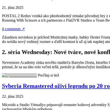
21. júna 2025
POSTAL 2 Redux vzniká ako plnohodnotný remake pôvodnej hry z roku
Running With Scissors a ich partnerom z Flat2VR Studios a Team Beef
0 comments
↗
Zásadnou novinkou je príchod Morticiinej matky, babky Hester Frump
do seriálu nový rodinný rozmer a ďalší kontrast k už aj tak napätej at
2. séria Wednesday: Nové tváre, nové konf
Nevermore Academy získa nového riaditeľa Barryho Dorta, ktorého hr
priznal, že sa na túto rolu veľmi tešil, pretože je dlhoročným fanúš
Prečítaj si tiež
Syberia Remastered oživí legendu po 20 r
22. júna 2025
Microids a Studio Virtuallyz pripravujú remaster kultovej adventúry 
zachovaným hlbokým príbehom...