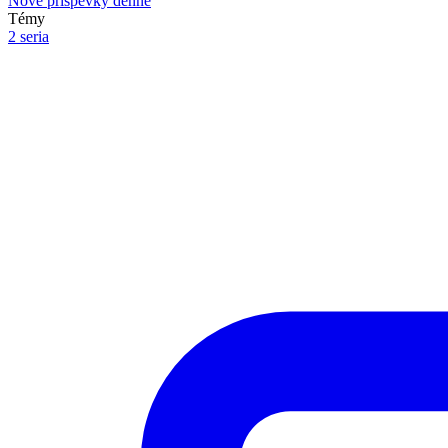
Nové príspevky denne
Témy
2 seria