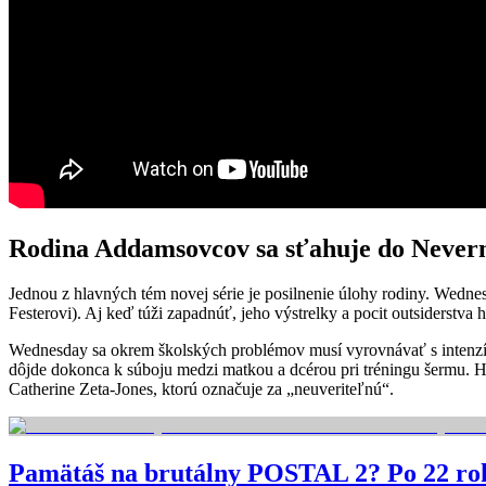
Rodina Addamsovcov sa sťahuje do Neve
Jednou z hlavných tém novej série je posilnenie úlohy rodiny. Wedne
Festerovi). Aj keď túži zapadnúť, jeho výstrelky a pocit outsiderstva h
Wednesday sa okrem školských problémov musí vyrovnávať s intenzív
dôjde dokonca k súboju medzi matkou a dcérou pri tréningu šermu. 
Catherine Zeta-Jones, ktorú označuje za „neuveriteľnú“.
Pamätáš na brutálny POSTAL 2? Po 22 ro