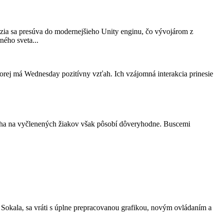
ia sa presúva do modernejšieho Unity enginu, čo vývojárom z
ného sveta...
orej má Wednesday pozitívny vzťah. Ich vzájomná interakcia prinesie
ýcha na vyčlenených žiakov však pôsobí dôveryhodne. Buscemi
a Sokala, sa vráti s úplne prepracovanou grafikou, novým ovládaním a