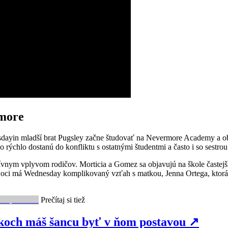
rmore
sdayin mladší brat Pugsley začne študovať na Nevermore Academy a obj
o rýchlo dostanú do konfliktu s ostatnými študentmi a často i so sestrou
nym vplyvom rodičov. Morticia a Gomez sa objavujú na škole častejšie
Hoci má Wednesday komplikovaný vzťah s matkou, Jenna Ortega, ktorá 
Prečítaj si tiež
koch máš šancu byť v ňom postavou
↗