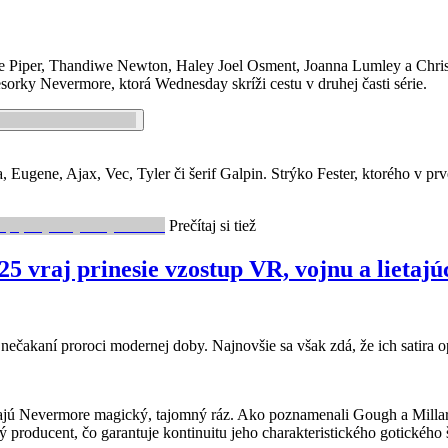
llie Piper, Thandiwe Newton, Haley Joel Osment, Joanna Lumley a Chr
orky Nevermore, ktorá Wednesday skríži cestu v druhej časti série.
gene, Ajax, Vec, Tyler či šerif Galpin. Strýko Fester, ktorého v prvej 
Prečítaj si tiež
5 vraj prinesie vzostup VR, vojnu a lietajú
ečakaní proroci modernej doby. Najnovšie sa však zdá, že ich satira op
vajú Nevermore magický, tajomný ráz. Ako poznamenali Gough a Millar, 
 producent, čo garantuje kontinuitu jeho charakteristického gotického 