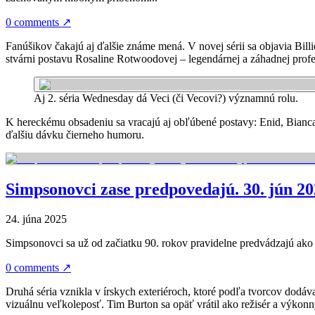
0 comments
↗
Fanúšikov čakajú aj ďalšie známe mená. V novej sérii sa objavia Bi
stvárni postavu Rosaline Rotwoodovej – legendárnej a záhadnej profes
Aj 2. séria Wednesday dá Veci (či Vecovi?) významnú rolu.
K hereckému obsadeniu sa vracajú aj obľúbené postavy: Enid, Bianca, Eu
ďalšiu dávku čierneho humoru.
Simpsonovci zase predpovedajú. 30. jún 202
24. júna 2025
Simpsonovci sa už od začiatku 90. rokov pravidelne predvádzajú ako n
0 comments
↗
Druhá séria vznikla v írskych exteriéroch, ktoré podľa tvorcov dodá
vizuálnu veľkoleposť. Tim Burton sa opäť vrátil ako režisér a výkonný