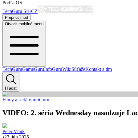
Podľa OS
TechGuru SK/CZ
Prepnúť mód
Otvoriť mobilné menu
TechGuru
GameGuru
InfoGuru
Wiki
Súťaže
Kontakt a tím
Hľadať
Filmy a seriály
InfoGuru
VIDEO: 2. séria Wednesday nasadzuje Lad
Peter Vnuk
•
27. jún 2025