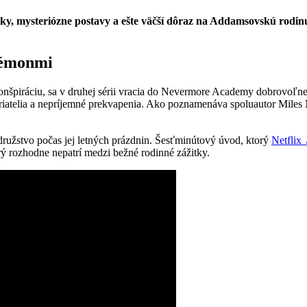
y, mysteriózne postavy a ešte väčší dôraz na Addamsovskú rodinu. 
démonmi
konšpiráciu, sa v druhej sérii vracia do Nevermore Academy dobrovoľne
priatelia a nepríjemné prekvapenia. Ako poznamenáva spoluautor Miles M
užstvo počas jej letných prázdnin. Šesťminútový úvod, ktorý
Netflix
rý rozhodne nepatrí medzi bežné rodinné zážitky.