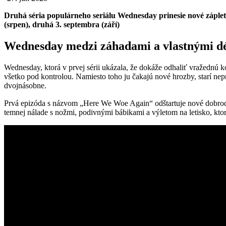
Druhá séria populárneho seriálu Wednesday prinesie nové zápletk
(srpen), druhá 3. septembra (září)
Wednesday medzi záhadami a vlastnými 
Wednesday, ktorá v prvej sérii ukázala, že dokáže odhaliť vražednú 
všetko pod kontrolou. Namiesto toho ju čakajú nové hrozby, starí ne
dvojnásobne.
Prvá epizóda s názvom „Here We Woe Again“ odštartuje nové dobrodr
temnej nálade s nožmi, podivnými bábikami a výletom na letisko, kto