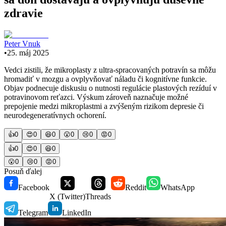
zdravie
Peter Vnuk
•
25. máj 2025
Vedci zistili, že mikroplasty z ultra-spracovaných potravín sa môžu
hromadiť v mozgu a ovplyvňovať náladu či kognitívne funkcie.
Objav podnecuje diskusiu o nutnosti regulácie plastových rezíduí v
potravinovom reťazci. Výskum zároveň naznačuje možné
prepojenie medzi mikroplastmi a zvýšeným rizikom depresie či
neurodegeneratívnych ochorení.
👍
0
😍
0
😆
0
😮
0
😢
0
😡
0
👍
0
😍
0
😆
0
😮
0
😢
0
😡
0
Posuň ďalej
Facebook
Reddit
WhatsApp
X (Twitter)
Threads
Telegram
LinkedIn