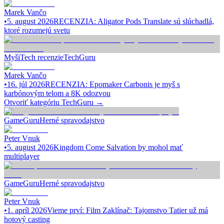
Marek Vančo
•
5. august 2026
RECENZIA: Aligator Pods Translate sú slúchadlá,
ktoré rozumejú svetu
Myši
Tech recenzie
TechGuru
Marek Vančo
•
16. júl 2026
RECENZIA: Epomaker Carbonis je myš s
karbónovým telom a 8K odozvou
Otvoriť kategóriu
TechGuru
→
GameGuru
Herné spravodajstvo
Peter Vnuk
•
5. august 2026
Kingdom Come Salvation by mohol mať
multiplayer
GameGuru
Herné spravodajstvo
Peter Vnuk
•
1. apríl 2026
Vieme prví: Film Zaklínač: Tajomstvo Tatier už má
hotový casting