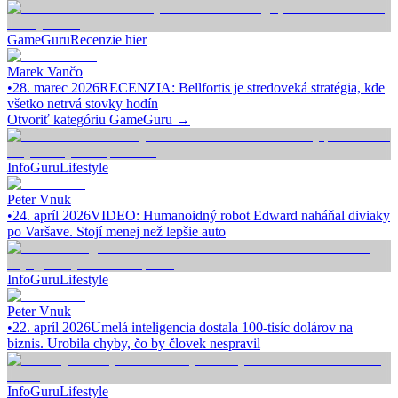
GameGuru
Recenzie hier
Marek Vančo
•
28. marec 2026
RECENZIA: Bellfortis je stredoveká stratégia, kde
všetko netrvá stovky hodín
Otvoriť kategóriu
GameGuru
→
InfoGuru
Lifestyle
Peter Vnuk
•
24. apríl 2026
VIDEO: Humanoidný robot Edward naháňal diviaky
po Varšave. Stojí menej než lepšie auto
InfoGuru
Lifestyle
Peter Vnuk
•
22. apríl 2026
Umelá inteligencia dostala 100-tisíc dolárov na
biznis. Urobila chyby, čo by človek nespravil
InfoGuru
Lifestyle