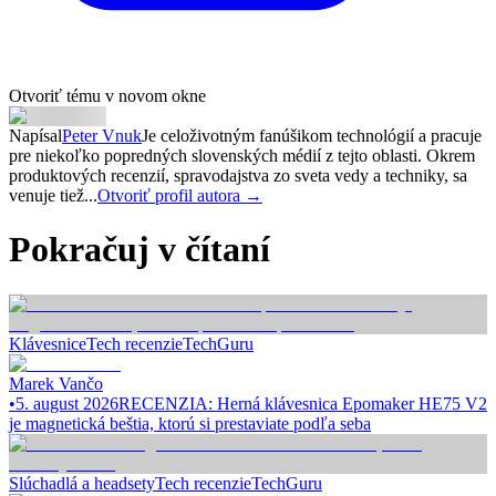
Otvoriť tému v novom okne
Napísal
Peter Vnuk
Je celoživotným fanúšikom technológií a pracuje
pre niekoľko popredných slovenských médií z tejto oblasti. Okrem
produktových recenzií, spravodajstva zo sveta vedy a techniky, sa
venuje tiež...
Otvoriť profil autora →
Pokračuj v čítaní
Klávesnice
Tech recenzie
TechGuru
Marek Vančo
•
5. august 2026
RECENZIA: Herná klávesnica Epomaker HE75 V2
je magnetická beštia, ktorú si prestaviate podľa seba
Slúchadlá a headsety
Tech recenzie
TechGuru