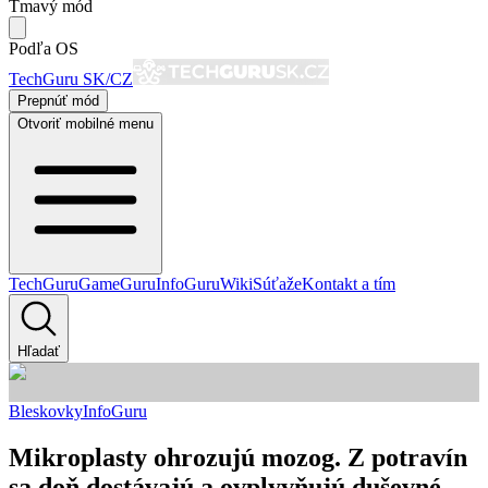
Tmavý mód
Podľa OS
TechGuru SK/CZ
Prepnúť mód
Otvoriť mobilné menu
TechGuru
GameGuru
InfoGuru
Wiki
Súťaže
Kontakt a tím
Hľadať
Bleskovky
InfoGuru
Mikroplasty ohrozujú mozog. Z potravín
sa doň dostávajú a ovplyvňujú duševné