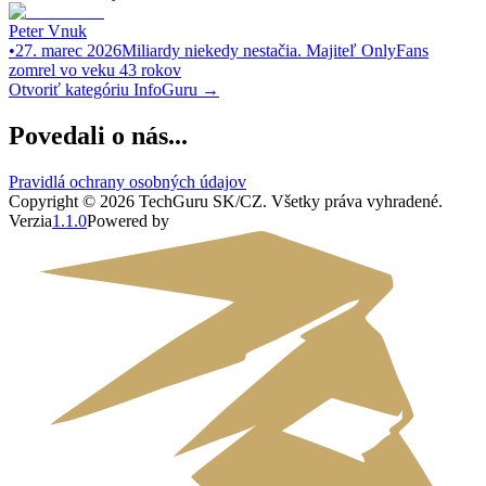
Peter Vnuk
•
27. marec 2026
Miliardy niekedy nestačia. Majiteľ OnlyFans
zomrel vo veku 43 rokov
Otvoriť kategóriu
InfoGuru
→
Povedali o nás...
Pravidlá ochrany osobných údajov
Copyright ©
2026
TechGuru SK/CZ
. Všetky práva vyhradené.
Verzia
1.1.0
Powered by