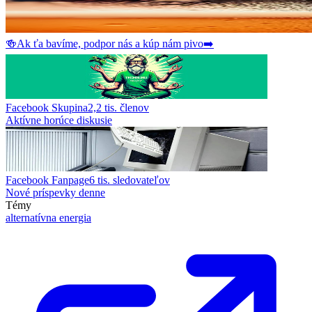
🍻
Ak ťa bavíme, podpor nás a kúp nám pivo
➡️
Facebook Skupina
2,2 tis.
členov
Aktívne horúce diskusie
Facebook Fanpage
6 tis.
sledovateľov
Nové príspevky denne
Témy
alternatívna energia