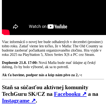
Viac informácií o novej hre bude odhalených v decembri (prosinec)
tohto roku. Zatiaľ vieme len toľko, že v Mafia: The Old Country sa
budeme zaoberať počiatkami organizovaného zločinu. Hra vyjde v
roku 2025 na PlayStation 5, Xbox Series X|S a PC cez Steam.
Doplnenie 21.8. 17:00:
Nová Mafia bude mať údajne aj český
dabing, čo by bolo výborné, ak sa to potvrdí.
Ak ťa bavíme, podpor nás a kúp nám pivo za 2‚¬:
Staň sa súčasťou aktívnej komunity
TechGuru SK/CZ na
Facebooku
↗
a na
Instagrame
↗
.