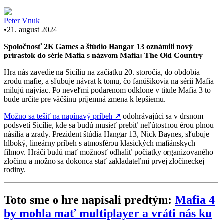
Peter Vnuk
•
21. august 2024
Spoločnosť 2K Games a štúdio Hangar 13 oznámili nový
prírastok do série Mafia s názvom Mafia: The Old Country
Hra nás zavedie na Sicíliu na začiatku 20. storočia, do obdobia
zrodu mafie, a sľubuje návrat k tomu, čo fanúšikovia na sérii Mafia
milujú najviac. Po neveľmi podarenom odklone v titule Mafia 3 to
bude určite pre väčšinu príjemná zmena k lepšiemu.
Možno sa tešiť na napínavý príbeh
↗
odohrávajúci sa v drsnom
podsvetí Sicílie, kde sa budú musieť prebiť neľútostnou érou plnou
násilia a zrady. Prezident štúdia Hangar 13, Nick Baynes, sľubuje
hlboký, lineárny príbeh s atmosférou klasických mafiánskych
filmov. Hráči budú mať možnosť odhaliť počiatky organizovaného
zločinu a možno sa dokonca stať zakladateľmi prvej zločineckej
rodiny.
Toto sme o hre napísali predtým:
Mafia 4
by mohla mať multiplayer a vráti nás ku