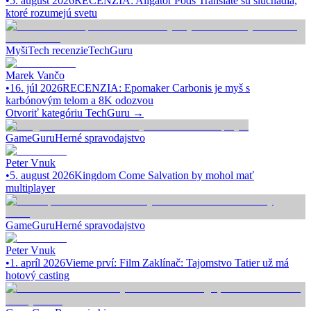
•
5. august 2026
RECENZIA: Aligator Pods Translate sú slúchadlá,
ktoré rozumejú svetu
Myši
Tech recenzie
TechGuru
Marek Vančo
•
16. júl 2026
RECENZIA: Epomaker Carbonis je myš s
karbónovým telom a 8K odozvou
Otvoriť kategóriu
TechGuru
→
GameGuru
Herné spravodajstvo
Peter Vnuk
•
5. august 2026
Kingdom Come Salvation by mohol mať
multiplayer
GameGuru
Herné spravodajstvo
Peter Vnuk
•
1. apríl 2026
Vieme prví: Film Zaklínač: Tajomstvo Tatier už má
hotový casting