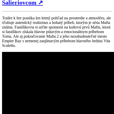
Salieriovcom
↗
Trailer k hre ponúka len letmý pohľad na prostredie a atmosféru, ale
sľubuje autentický realizmus a bohatý príbeh, ktorým je séria Mafia
známa. Fanúšikovia si určite spomenú na kultovú prvú Mafiu, ktorá
si fanúšikov získala hlavne pútavým a emocionálnym príbehom
Toma. Ale aj pokračovanie Mafia 2 a jeho nezabudnuteľné mesto
Empire Bay s nemenej zaujímavým príbehom hlavného hrdinu Vita
Scalettu.