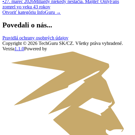
•
27. marec 2026
Miliardy niekedy nestačia. Majiteľ OnlyFans
zomrel vo veku 43 rokov
Otvoriť kategóriu
InfoGuru
→
Povedali o nás...
Pravidlá ochrany osobných údajov
Copyright ©
2026
TechGuru SK/CZ
. Všetky práva vyhradené.
Verzia
1.1.0
Powered by