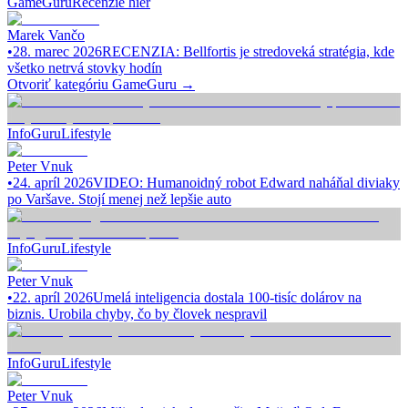
GameGuru
Recenzie hier
Marek Vančo
•
28. marec 2026
RECENZIA: Bellfortis je stredoveká stratégia, kde
všetko netrvá stovky hodín
Otvoriť kategóriu
GameGuru
→
InfoGuru
Lifestyle
Peter Vnuk
•
24. apríl 2026
VIDEO: Humanoidný robot Edward naháňal diviaky
po Varšave. Stojí menej než lepšie auto
InfoGuru
Lifestyle
Peter Vnuk
•
22. apríl 2026
Umelá inteligencia dostala 100-tisíc dolárov na
biznis. Urobila chyby, čo by človek nespravil
InfoGuru
Lifestyle
Peter Vnuk