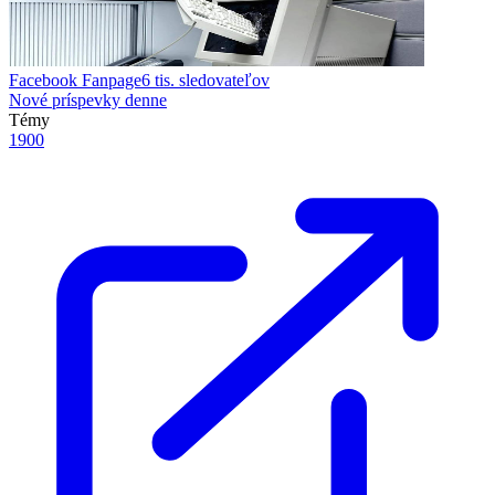
Facebook Fanpage
6 tis.
sledovateľov
Nové príspevky denne
Témy
1900