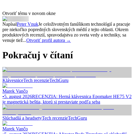
Otvoriť tému v novom okne
Napísal
Peter Vnuk
Je celoživotným fanúšikom technológií a pracuje
pre niekoľko popredných slovenských médií z tejto oblasti. Okrem
produktových recenzií, spravodajstva zo sveta vedy a techniky, sa
venuje tiež...
Otvoriť profil autora →
Pokračuj v čítaní
Klávesnice
Tech recenzie
TechGuru
Marek Vančo
•
5. august 2026
RECENZIA: Herná klávesnica Epomaker HE75 V2
je magnetická beštia, ktorú si prestaviate podľa seba
Slúchadlá a headsety
Tech recenzie
TechGuru
Marek Vančo