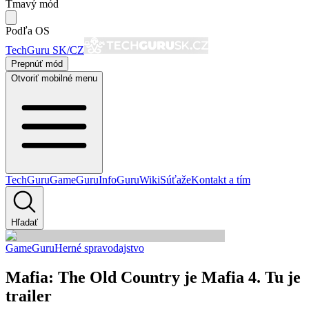
Tmavý mód
Podľa OS
TechGuru SK/CZ
Prepnúť mód
Otvoriť mobilné menu
TechGuru
GameGuru
InfoGuru
Wiki
Súťaže
Kontakt a tím
Hľadať
GameGuru
Herné spravodajstvo
Mafia: The Old Country je Mafia 4. Tu je
trailer