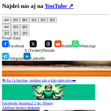
Nájdeš nás aj na
YouTube
↗
👍
0
😍
0
😆
0
😮
0
😢
0
😡
0
👍
0
😍
0
😆
0
😮
0
😢
0
😡
0
Posuň ďalej
Facebook
Reddit
WhatsApp
X (Twitter)
Threads
Telegram
LinkedIn
🍻
Ak ťa bavíme, podpor nás a kúp nám pivo
➡️
Facebook Skupina
2,2 tis.
členov
Aktívne horúce diskusie