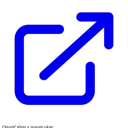
Otvoriť tému v novom okne