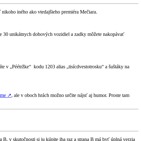
 nikoho iného ako vtedajšieho premiéra Mečiara.
yše 30 unikátnych dobových vozidiel a zadky môžete nakopávať
íte v „Péétržke“ kodu 1203 alias „tisícdvestotrosku“ a šuštáky na
ome
↗
, ale v oboch hrách možno určite nájsť aj humor. Proste tam
 B, v skutočnosti si ju kúpite iba raz a strana B má byť úplná verzia