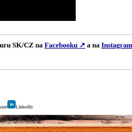
hGuru SK/CZ na
Facebooku
↗
a na
Instagra
gram
LinkedIn