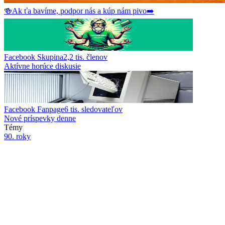
🍻
Ak ťa bavíme, podpor nás a kúp nám pivo
➡️
Facebook Skupina
2,2 tis.
členov
Aktívne horúce diskusie
Facebook Fanpage
6 tis.
sledovateľov
Nové príspevky denne
Témy
90. roky