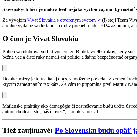
Slovenských hier je málo a keď nejaká vychádza, mal by nastať 
Za vývojom
Vivat Slovakia s otvoreným svetom
↗
(!) stojí Team Vi
a úplné vydanie sa dostane na rad v priebehu roka 2024 až potom, ako s
O čom je Vivat Slovakia
Príbeh sa odohráva vo fiktívnej verzii Bratislavy 90. rokov, kedy soc
bežná vec a čisté ruky nemali ani politici a štátne bezpečnostné orgány
Do akej miery je to realita aj dnes, si môžeme povedať v komentáro
krycím zamestnaním taxikára. Že vám to pripomína prvú Mafiu? Náho
Mafiánske praktiky ako demagógia či zastrašovanie budú určite ústr
autom chodca a ste „náš človek“, skutok sa nestal…
Tiež zaujímavé:
Po Slovensku budú opäť j