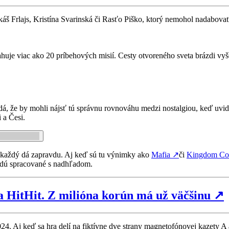
 Frlajs, Kristína Svarinská či Rasťo Piško, ktorý nemohol nadabovať
ahuje viac ako 20 príbehových misií. Cesty otvoreného sveta brázdi v
zdá, že by mohli nájsť tú správnu rovnováhu medzi nostalgiou, keď uvid
 a Česi.
si každý dá zapravdu. Aj keď sú tu výnimky ako
Mafia
↗
či
Kingdom C
budú spracované s nadhľadom.
a HitHit. Z milióna korún má už väčšinu
↗
24. Aj keď sa hra delí na fiktívne dve strany magnetofónovej kazety A a