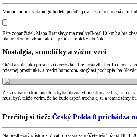
Mimochodom, v dabingu budete počuť aj ďalšie známe mená ako Lukáš
Ešte zopár čísiel. Mapa Bratislavy má mať veľkosť 10 km2 a hra obs
piatimi druhmi zbraní ako napr. teleskopický obušok.
Nostalgia, srandičky a vážne veci
Otázka znie, ako presne sa tvorcovia k hre postavili. Podľa dema sa 
miestnej prostitútke, a medzi humorom, ktorý asi pochopia iba Slováci
Že sa v našich končinách uchytia hlavne vtipné domáce hry, to mi a
musí byť, takže verím, že ho bude aspoň trochu aj tu a temné témy 
Prečítaj si tiež:
Český Polda 8 prichádza n
Na predbežný prístup k Vivat Slovakia sa môžete tešiť už od 18. 4. 20