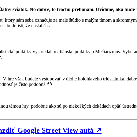
štátny sviatok. No dobre, to trochu preháňam. Uvidíme, aká bude 
vat, ktorý sám seba označuje za malé štúdio s malým tímom a skromnými
i budú istí, že nastal čas.
ialistické praktiky vystriedali mafiánske praktiky a Mečiarizmus. Vyber
.
ch. V hre však budete vystupovať v úlohe holohlavého tridsiatnika, d
dnosť je čisto podobná 🙂
ednou témou hry, podobne ako sú po niekoľkých dekádach opäť ústredno
azdiť Google Street View autá
↗