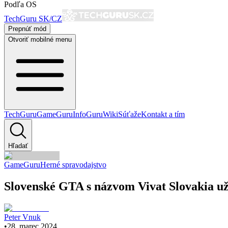
Podľa OS
TechGuru SK/CZ
Prepnúť mód
Otvoriť mobilné menu
TechGuru
GameGuru
InfoGuru
Wiki
Súťaže
Kontakt a tím
Hľadať
GameGuru
Herné spravodajstvo
Slovenské GTA s názvom Vivat Slovakia už
Peter Vnuk
•
28. marec 2024