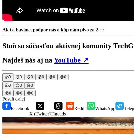
Ak ťa bavíme, podpor nás a kúp nám pivo za 2‚¬:
Staň sa súčasťou aktívnej komunity Tec
Nájdeš nás aj na
YouTube
↗
👍
0
😍
0
😆
0
😮
0
😢
0
😡
0
👍
0
😍
0
😆
0
😮
0
😢
0
😡
0
Posuň ďalej
Facebook
Reddit
WhatsApp
Tele
X (Twitter)
Threads