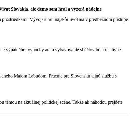
Vivat Slovakia, ale demo som hral a vyzerá nádejne
 prostriedkami. Vývojári hru najskôr uvoľnia v predbežnom prístupe
anie výpalného, výbuchy áut a vybavovanie si účtov bola relatívne
abovaného Majom Labudom. Pracuje pre Slovenskú tajnú službu s
u témou na aktuálnej politickej scéne. Takže ak náhodou prejdete