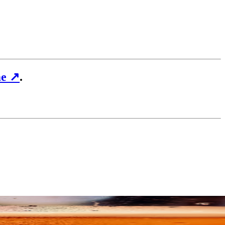
me
↗
.