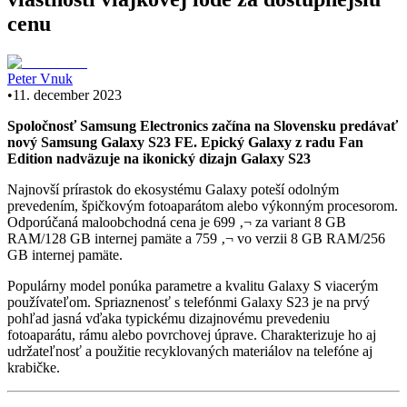
cenu
Peter Vnuk
•
11. december 2023
Spoločnosť Samsung Electronics začína na Slovensku predávať
nový Samsung Galaxy S23 FE. Epický Galaxy z radu Fan
Edition nadväzuje na ikonický dizajn Galaxy S23
Najnovší prírastok do ekosystému Galaxy poteší odolným
prevedením, špičkovým fotoaparátom alebo výkonným procesorom.
Odporúčaná maloobchodná cena je 699 ‚¬ za variant 8 GB
RAM/128 GB internej pamäte a 759 ‚¬ vo verzii 8 GB RAM/256
GB internej pamäte.
Populárny model ponúka parametre a kvalitu Galaxy S viacerým
používateľom. Spriaznenosť s telefónmi Galaxy S23 je na prvý
pohľad jasná vďaka typickému dizajnovému prevedeniu
fotoaparátu, rámu alebo povrchovej úprave. Charakterizuje ho aj
udržateľnosť a použitie recyklovaných materiálov na telefóne aj
krabičke.