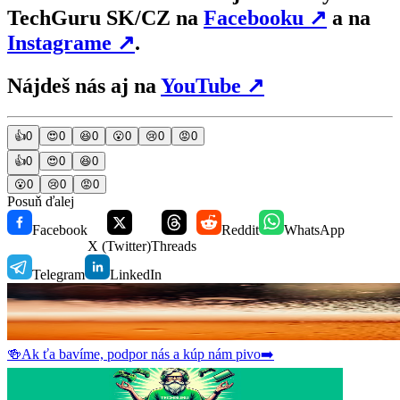
TechGuru SK/CZ na
Facebooku
↗
a na
Instagrame
↗
.
Nájdeš nás aj na
YouTube
↗
👍
0
😍
0
😆
0
😮
0
😢
0
😡
0
👍
0
😍
0
😆
0
😮
0
😢
0
😡
0
Posuň ďalej
Facebook
Reddit
WhatsApp
X (Twitter)
Threads
Telegram
LinkedIn
🍻
Ak ťa bavíme, podpor nás a kúp nám pivo
➡️