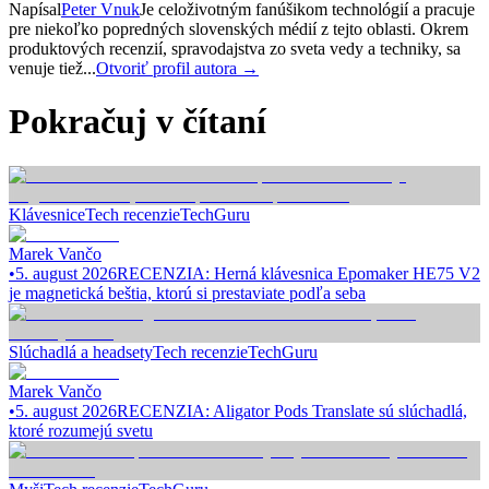
Napísal
Peter Vnuk
Je celoživotným fanúšikom technológií a pracuje
pre niekoľko popredných slovenských médií z tejto oblasti. Okrem
produktových recenzií, spravodajstva zo sveta vedy a techniky, sa
venuje tiež...
Otvoriť profil autora →
Pokračuj v čítaní
Klávesnice
Tech recenzie
TechGuru
Marek Vančo
•
5. august 2026
RECENZIA: Herná klávesnica Epomaker HE75 V2
je magnetická beštia, ktorú si prestaviate podľa seba
Slúchadlá a headsety
Tech recenzie
TechGuru
Marek Vančo
•
5. august 2026
RECENZIA: Aligator Pods Translate sú slúchadlá,
ktoré rozumejú svetu