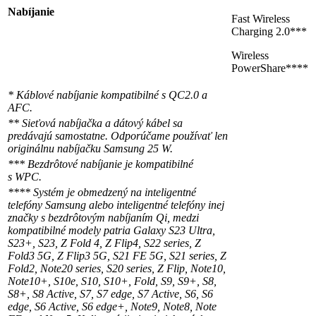
Nabíjanie
Fast Wireless
Charging 2.0***
Wireless
PowerShare****
* Káblové nabíjanie kompatibilné s QC2.0 a
AFC.
** Sieťová nabíjačka a dátový kábel sa
predávajú samostatne. Odporúčame používať len
originálnu nabíjačku Samsung 25 W.
*** Bezdrôtové nabíjanie je kompatibilné
s WPC.
**** Systém je obmedzený na inteligentné
telefóny Samsung alebo inteligentné telefóny inej
značky s bezdrôtovým nabíjaním Qi, medzi
kompatibilné modely patria Galaxy S23 Ultra,
S23+, S23, Z Fold 4, Z Flip4, S22 series, Z
Fold3 5G, Z Flip3 5G, S21 FE 5G, S21 series, Z
Fold2, Note20 series, S20 series, Z Flip, Note10,
Note10+, S10e, S10, S10+, Fold, S9, S9+, S8,
S8+, S8 Active, S7, S7 edge, S7 Active, S6, S6
edge, S6 Active, S6 edge+, Note9, Note8, Note