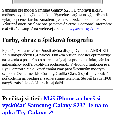
Samsung pre model Samsung Galaxy S23 FE pripravil lákavú
možnosť využiť výkupnú akciu Vymeňte starý za nový, pričom k
výkupnej cene starého zariadenia je možné získať bonus 120 ‚¬.
Výkupná akcia platí pre obe pamäťové verzie. Podrobné informácie
o akcii sú dostupné na webovej stránke
novysasmung.sk.
↗
Farby, obraz a špičková fotografia
Epickú jazdu a nové možnosti otvára displej Dynamic AMOLED
2X s uhlopriečkou 6,4 palcov. Funkcia Vision Booster optimalizuje
nastavenia a postará sa o ostré detaily aj na priamom slnku, všetko
automaticky podľa okolitých podmienok. Výhodnou funkciou je aj
Eye Comfort Shield, ktorý chráni zrak pred škodlivým modrým
svetlom. Ochranné sklo Corning Gorilla Glass 5 spoľahlivo zabráni
poškodeniu na prednej aj zadnej strane telefónu. Stupeň krytia IP68
navyše zaistí, že odolá prachu aj dažďu.
Prečítaj si tiež:
Máš iPhone a chceš si
vyskúšať Samsung Galaxy S23? Je na to
apka Try Galaxy
↗