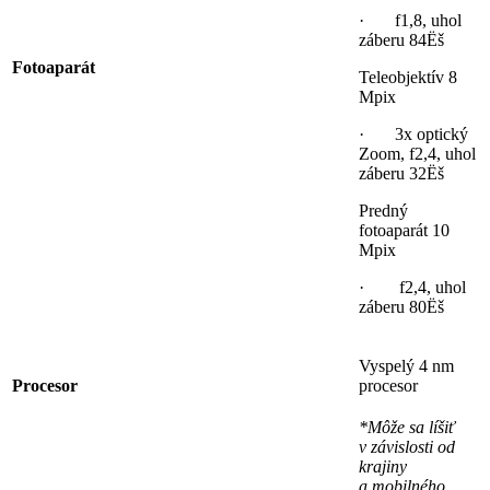
· f1,8, uhol
záberu 84Ëš
Fotoaparát
Teleobjektív 8
Mpix
· 3x optický
Zoom, f2,4, uhol
záberu 32Ëš
Predný
fotoaparát 10
Mpix
· f2,4, uhol
záberu 80Ëš
Vyspelý 4 nm
Procesor
procesor
*Môže sa líšiť
v závislosti od
krajiny
a mobilného