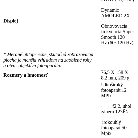
Dynamic
AMOLED 2X
Displej
Obnovovacia
frekvencia Super
Smooth 120
Hz (60~120 Hz)
*
Merané uhlopriečne, skutočná zobrazovacia
plocha je menšia vzhľadom na zaoblené rohy
a otvor objektívu fotoaparátu.
76,5 X 158 X
Rozmery a hmotnosť
8,2 mm, 209 g
Ultraširoký
fotoaparát 12
MPix
· f2,2, uhol
záberu 123Ëš
irokouhlý
fotoaparát 50
Mpix