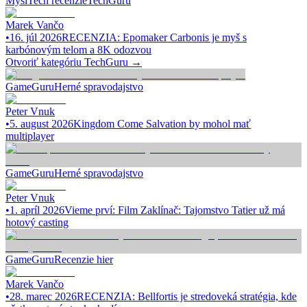
Myši
Tech recenzie
TechGuru
Marek Vančo
•
16. júl 2026
RECENZIA: Epomaker Carbonis je myš s
karbónovým telom a 8K odozvou
Otvoriť kategóriu
TechGuru
→
GameGuru
Herné spravodajstvo
Peter Vnuk
•
5. august 2026
Kingdom Come Salvation by mohol mať
multiplayer
GameGuru
Herné spravodajstvo
Peter Vnuk
•
1. apríl 2026
Vieme prví: Film Zaklínač: Tajomstvo Tatier už má
hotový casting
GameGuru
Recenzie hier
Marek Vančo
•
28. marec 2026
RECENZIA: Bellfortis je stredoveká stratégia, kde