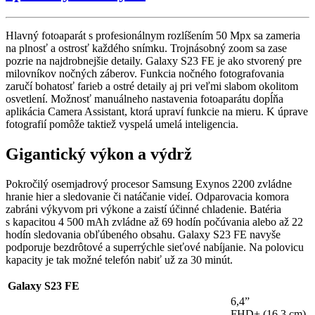
Hlavný fotoaparát s profesionálnym rozlíšením 50 Mpx sa zameria
na plnosť a ostrosť každého snímku. Trojnásobný zoom sa zase
pozrie na najdrobnejšie detaily. Galaxy S23 FE je ako stvorený pre
milovníkov nočných záberov. Funkcia nočného fotografovania
zaručí bohatosť farieb a ostré detaily aj pri veľmi slabom okolitom
osvetlení. Možnosť manuálneho nastavenia fotoaparátu dopĺňa
aplikácia Camera Assistant, ktorá upraví funkcie na mieru. K úprave
fotografií pomôže taktiež vyspelá umelá inteligencia.
Gigantický výkon a výdrž
Pokročilý osemjadrový procesor Samsung Exynos 2200 zvládne
hranie hier a sledovanie či natáčanie videí. Odparovacia komora
zabráni výkyvom pri výkone a zaistí účinné chladenie. Batéria
s kapacitou 4 500 mAh zvládne až 69 hodín počúvania alebo až 22
hodín sledovania obľúbeného obsahu. Galaxy S23 FE navyše
podporuje bezdrôtové a superrýchle sieťové nabíjanie. Na polovicu
kapacity je tak možné telefón nabiť už za 30 minút.
Galaxy S23 FE
6,4”
FHD+ (16,3 cm)