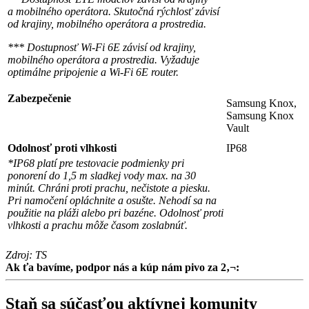
a mobilného operátora. Skutočná rýchlosť závisí
od krajiny, mobilného operátora a prostredia.
***
Dostupnosť Wi-Fi 6E závisí od krajiny,
mobilného operátora a prostredia. Vyžaduje
optimálne pripojenie a Wi-Fi 6E router.
Zabezpečenie
Samsung Knox,
Samsung Knox
Vault
Odolnosť proti vlhkosti
IP68
*IP68 platí pre testovacie podmienky pri
ponorení do 1,5 m sladkej vody max. na 30
minút. Chráni proti prachu, nečistote a piesku.
Pri namočení opláchnite a osušte. Nehodí sa na
použitie na pláži alebo pri bazéne. Odolnosť proti
vlhkosti a prachu môže časom zoslabnúť.
Zdroj: TS
Ak ťa bavíme, podpor nás a kúp nám pivo za 2‚¬:
Staň sa súčasťou aktívnej komunity