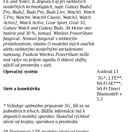
FE and Note5. K dispozícii aj pri niektorých
nositeľných technológiách, napr. Galaxy Buds2
Pro, Buds2, Buds Pro, Buds Live, Watch5, Watch
5 Pro, Watch4, Watch4 Classic, Watch3, Watch
Active2, Watch Active, Gear Sport, Gear S3,
Galaxy Watch and Galaxy Buds. Ak klesne stav
batérie pod 30 %, nemusí Wireless PowerShare
fungovať. Nemusí fungovať s niektorým
príslušenstvom, obalmi či modelmi iných značiek
alebo niektorými nositeľnými zariadeniami
Samsung. Funkcia Wireless PowerShare môže
mať vplyv na príjem signálu či dátové služby,
záleží od prostredia v sieti.
Operačný systém
Android 13
5G*, LTE**,
Wi-Fi 6E***,
Siete a konektivita
Wi-Fi Direct
Bluetooth® v
5.3
*
Vyžaduje optimálne pripojenie 5G, líši sa na
jednotlivých trhoch. Bližšie informácie má k
dispozícii mobilný operátor. Skutočná rýchlosť
závisí od krajiny, operátora a prostredia.
**
Dostupnosť LTE modelov závisí od krajiny