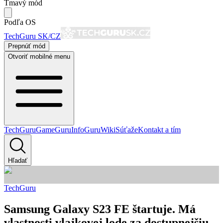
Tmavý mód
Podľa OS
TechGuru SK/CZ
Prepnúť mód
Otvoriť mobilné menu
TechGuru
GameGuru
InfoGuru
Wiki
Súťaže
Kontakt a tím
Hľadať
TechGuru
Samsung Galaxy S23 FE štartuje. Má
vlastnosti vlajkovej lode za dostupnejšiu