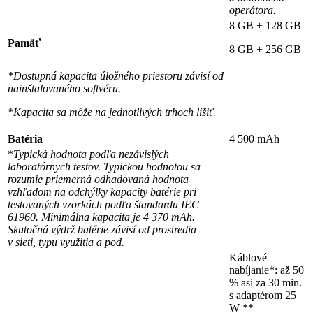
operátora.
8 GB + 128 GB
Pamäť
8 GB + 256 GB
*Dostupná kapacita úložného priestoru závisí od
nainštalovaného softvéru.
*Kapacita sa môže na jednotlivých trhoch líšiť.
Batéria
4 500 mAh
*
Typická hodnota podľa nezávislých
laboratórnych testov. Typickou hodnotou sa
rozumie priemerná odhadovaná hodnota
vzhľadom na odchýlky kapacity batérie pri
testovaných vzorkách podľa štandardu IEC
61960. Minimálna kapacita je 4 370 mAh.
Skutočná výdrž batérie závisí od prostredia
v sieti, typu využitia a pod.
Káblové
nabíjanie*: až 50
% asi za 30 min.
s adaptérom 25
W **