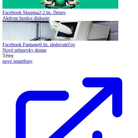
Facebook Skupina
2,2 tis.
členov
Aktívne horúce diskusie
Facebook Fanpage
6 tis.
sledovateľov
Nové príspevky denne
Témy
nove smartfony