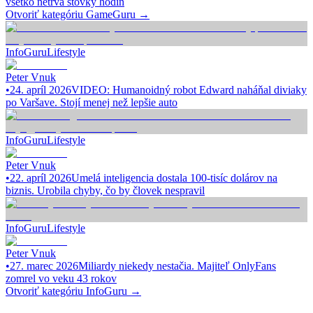
všetko netrvá stovky hodín
Otvoriť kategóriu
GameGuru
→
InfoGuru
Lifestyle
Peter Vnuk
•
24. apríl 2026
VIDEO: Humanoidný robot Edward naháňal diviaky
po Varšave. Stojí menej než lepšie auto
InfoGuru
Lifestyle
Peter Vnuk
•
22. apríl 2026
Umelá inteligencia dostala 100-tisíc dolárov na
biznis. Urobila chyby, čo by človek nespravil
InfoGuru
Lifestyle
Peter Vnuk
•
27. marec 2026
Miliardy niekedy nestačia. Majiteľ OnlyFans
zomrel vo veku 43 rokov
Otvoriť kategóriu
InfoGuru
→