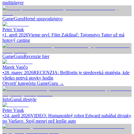
multiplayer
GameGuru
Herné spravodajstvo
Peter Vnuk
•
1. apríl 2026
Vieme prví: Film Zaklínač: Tajomstvo Tatier už má
hotový casting
GameGuru
Recenzie hier
Marek Vančo
•
28. marec 2026
RECENZIA: Bellfortis je stredoveká stratégia, kde
všetko netrvá stovky hodín
Otvoriť kategóriu
GameGuru
→
InfoGuru
Lifestyle
Peter Vnuk
•
24. apríl 2026
VIDEO: Humanoidný robot Edward naháňal diviaky
po Varšave. Stojí menej než lepšie auto