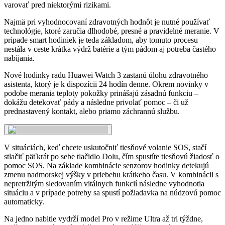
varovať pred niektorými rizikami.
Najmä pri vyhodnocovaní zdravotných hodnôt je nutné používať
technológie, ktoré zaručia dlhodobé, presné a pravidelné meranie. V
prípade smart hodiniek je teda základom, aby tomuto procesu
nestála v ceste krátka výdrž batérie a tým pádom aj potreba častého
nabíjania.
Nové hodinky radu Huawei Watch 3 zastanú úlohu zdravotného
asistenta, ktorý je k dispozícii 24 hodín denne. Okrem novinky v
podobe merania teploty pokožky prinášajú zásadnú funkciu –
dokážu detekovať pády a následne privolať pomoc – či už
prednastavený kontakt, alebo priamo záchrannú službu.
V situáciách, keď chcete uskutočniť tiesňové volanie SOS, stačí
stlačiť päťkrát po sebe tlačidlo Dolu, čím spustíte tiesňovú žiadosť o
pomoc SOS. Na základe kombinácie senzorov hodinky detekujú
zmenu nadmorskej výšky v priebehu krátkeho času. V kombinácii s
nepretržitým sledovaním vitálnych funkcií následne vyhodnotia
situáciu a v prípade potreby sa spustí požiadavka na núdzovú pomoc
automaticky.
Na jedno nabitie vydrží model Pro v režime Ultra až tri týždne,