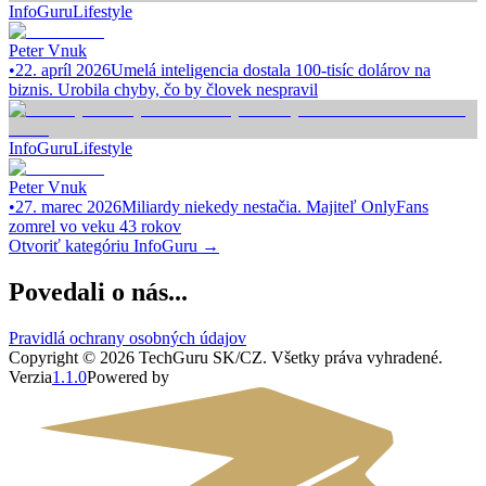
InfoGuru
Lifestyle
Peter Vnuk
•
22. apríl 2026
Umelá inteligencia dostala 100-tisíc dolárov na
biznis. Urobila chyby, čo by človek nespravil
InfoGuru
Lifestyle
Peter Vnuk
•
27. marec 2026
Miliardy niekedy nestačia. Majiteľ OnlyFans
zomrel vo veku 43 rokov
Otvoriť kategóriu
InfoGuru
→
Povedali o nás...
Pravidlá ochrany osobných údajov
Copyright ©
2026
TechGuru SK/CZ
. Všetky práva vyhradené.
Verzia
1.1.0
Powered by