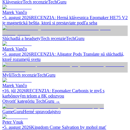
Klávesnice
Tech recenzie
TechGuru
Marek Vančo
•
5. august 2026
RECENZIA: Herná klávesnica Epomaker HE75 V2
je magnetická beštia, ktorú si prestaviate podľa seba
Slúchadlá a headsety
Tech recenzie
TechGuru
Marek Vančo
•
5. august 2026
RECENZIA: Aligator Pods Translate sú slúchadlá,
ktoré rozumejú svetu
Myši
Tech recenzie
TechGuru
Marek Vančo
•
16. júl 2026
RECENZIA: Epomaker Carbonis je myš s
karbónovým telom a 8K odozvou
Otvoriť kategóriu
TechGuru
→
GameGuru
Herné spravodajstvo
Peter Vnuk
•
5. august 2026
Kingdom Come Salvation by mohol mať