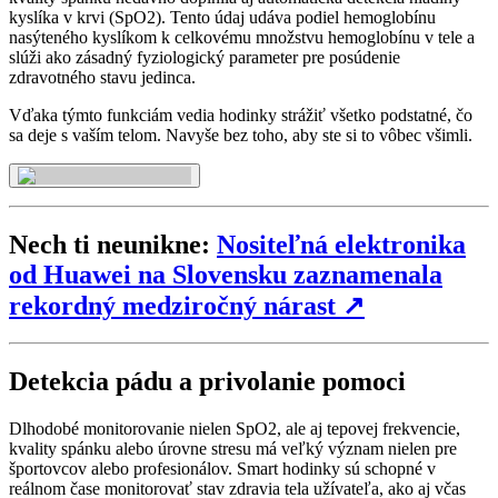
kyslíka v krvi (SpO2). Tento údaj udáva podiel hemoglobínu
nasýteného kyslíkom k celkovému množstvu hemoglobínu v tele a
slúži ako zásadný fyziologický parameter pre posúdenie
zdravotného stavu jedinca.
Vďaka týmto funkciám vedia hodinky strážiť všetko podstatné, čo
sa deje s vaším telom. Navyše bez toho, aby ste si to vôbec všimli.
Nech ti neunikne:
Nositeľná elektronika
od Huawei na Slovensku zaznamenala
rekordný medziročný nárast
↗
Detekcia pádu a privolanie pomoci
Dlhodobé monitorovanie nielen SpO2, ale aj tepovej frekvencie,
kvality spánku alebo úrovne stresu má veľký význam nielen pre
športovcov alebo profesionálov. Smart hodinky sú schopné v
reálnom čase monitorovať stav zdravia tela užívateľa, ako aj včas