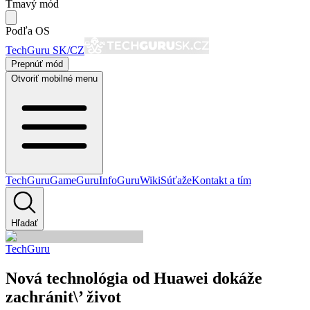
Tmavý mód
Podľa OS
TechGuru SK/CZ
Prepnúť mód
Otvoriť mobilné menu
TechGuru
GameGuru
InfoGuru
Wiki
Súťaže
Kontakt a tím
Hľadať
TechGuru
Nová technológia od Huawei dokáže
zachránit\’ život