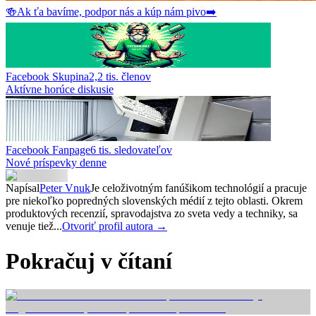
🍻
Ak ťa bavíme, podpor nás a kúp nám pivo
➡️
Facebook Skupina
2,2 tis.
členov
Aktívne horúce diskusie
Facebook Fanpage
6 tis.
sledovateľov
Nové príspevky denne
Napísal
Peter Vnuk
Je celoživotným fanúšikom technológií a pracuje
pre niekoľko popredných slovenských médií z tejto oblasti. Okrem
produktových recenzií, spravodajstva zo sveta vedy a techniky, sa
venuje tiež...
Otvoriť profil autora →
Pokračuj v čítaní