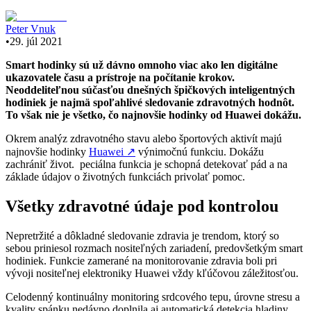
Peter Vnuk
•
29. júl 2021
Smart hodinky sú už dávno omnoho viac ako len digitálne
ukazovatele času a prístroje na počítanie krokov.
Neoddeliteľnou súčasťou dnešných špičkových inteligentných
hodiniek je najmä spoľahlivé sledovanie zdravotných hodnôt.
To však nie je všetko, čo najnovšie hodinky od Huawei dokážu.
Okrem analýz zdravotného stavu alebo športových aktivít majú
najnovšie hodinky
Huawei
↗
výnimočnú funkciu. Dokážu
zachrániť život. peciálna funkcia je schopná detekovať pád a na
základe údajov o životných funkciách privolať pomoc.
Všetky zdravotné údaje pod kontrolou
Nepretržité a dôkladné sledovanie zdravia je trendom, ktorý so
sebou priniesol rozmach nositeľných zariadení, predovšetkým smart
hodiniek. Funkcie zamerané na monitorovanie zdravia boli pri
vývoji nositeľnej elektroniky Huawei vždy kľúčovou záležitosťou.
Celodenný kontinuálny monitoring srdcového tepu, úrovne stresu a
kvality spánku nedávno doplnila aj automatická detekcia hladiny